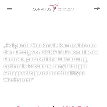
„Folgende Merkmale kennzeichnen
den Erfolg von CONVITUS: exzellente
Partner, persönliche Betreuung,
optimale Prozesse, langfristiger
Anlageerfolg und nachhaltiges
Wachstum"