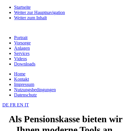
Startseite
Weiter zur Hauptnavigation
Weiter zum Inhalt
Portrait
Vorsorge
Anlagen
Services
Videos
Downloads
Home
Kontakt
Impressum
Nutzungsbedingungen
Datenschutz
DE
FR
EN
IT
Als Pensionskasse bieten wir
Ihnen moderne Tools an.