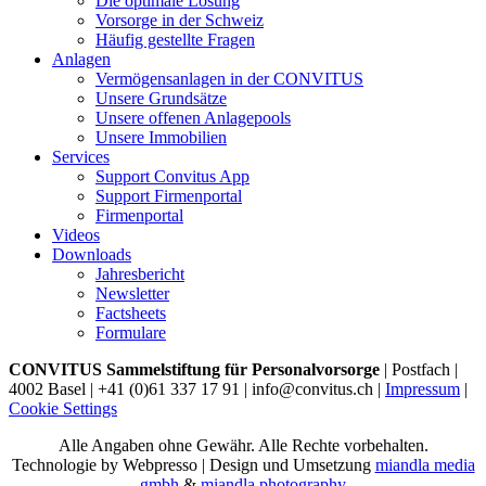
Die optimale Lösung
Vorsorge in der Schweiz
Häufig gestellte Fragen
Anlagen
Vermögensanlagen in der CONVITUS
Unsere Grundsätze
Unsere offenen Anlagepools
Unsere Immobilien
Services
Support Convitus App
Support Firmenportal
Firmenportal
Videos
Downloads
Jahresbericht
Newsletter
Factsheets
Formulare
CONVITUS Sammelstiftung für Personalvorsorge
| Postfach |
4002 Basel | +41 (0)61 337 17 91 | info@convitus.ch |
Impressum
|
Cookie Settings
Alle Angaben ohne Gewähr. Alle Rechte vorbehalten.
Technologie by Webpresso | Design und Umsetzung
miandla media
gmbh
&
miandla photography