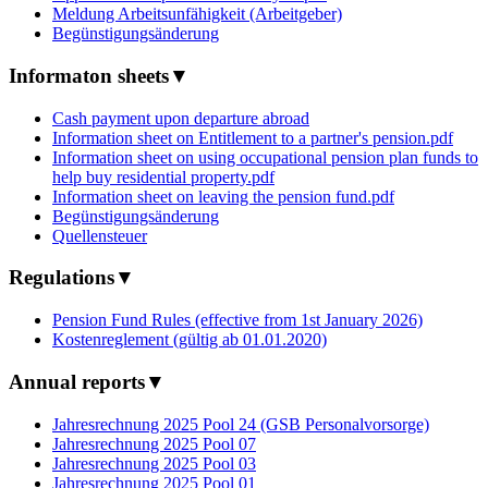
Meldung Arbeitsunfähigkeit (Arbeitgeber)
Begünstigungsänderung
Informaton sheets
▼
Cash payment upon departure abroad
Information sheet on Entitlement to a partner's pension.pdf
Information sheet on using occupational pension plan funds to
help buy residential property.pdf
Information sheet on leaving the pension fund.pdf
Begünstigungsänderung
Quellensteuer
Regulations
▼
Pension Fund Rules (effective from 1st January 2026)
Kostenreglement (gültig ab 01.01.2020)
Annual reports
▼
Jahresrechnung 2025 Pool 24 (GSB Personalvorsorge)
Jahresrechnung 2025 Pool 07
Jahresrechnung 2025 Pool 03
Jahresrechnung 2025 Pool 01