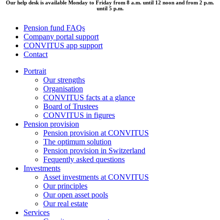
Our help desk is available Monday to Friday from 8 a.m. until 12 noon and from 2 p.m.
until 5 p.m.
Pension fund FAQs
Company portal support
CONVITUS app support
Contact
Portrait
Our strengths
Organisation
CONVITUS facts at a glance
Board of Trustees
CONVITUS in figures
Pension provision
Pension provision at CONVITUS
The optimum solution
Pension provision in Switzerland
Fequently asked questions
Investments
Asset investments at CONVITUS
Our principles
Our open asset pools
Our real estate
Services