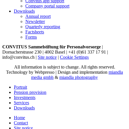
Convitus app support
Company portal support
Downloads
Annual report
Newsletter
Quarterly reporting
Factsheets
Forms
CONVITUS Sammelstiftung für Personalvorsorge
|
Dornacherstrasse 230 | 4002 Basel | +41 (0)61 337 17 91 |
info@convitus.ch |
Site notice
|
Cookie Settings
All information is subject to change. All rights reserved.
Technology by Webpresso | Design and implementation
miandla
media gmbh
&
miandla photography
Portrait
Pension provision
Investments
Services
Downloads
Home
Contact
Site notice