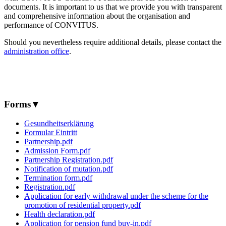
documents. It is important to us that we provide you with transparent
and comprehensive information about the organisation and
performance of CONVITUS.
Should you nevertheless require additional details, please contact the
administration office
.
Forms
▼
Gesundheitserklärung
Formular Eintritt
Partnership.pdf
Admission Form.pdf
Partnership Registration.pdf
Notification of mutation.pdf
Termination form.pdf
Registration.pdf
Application for early withdrawal under the scheme for the
promotion of residential property.pdf
Health declaration.pdf
Application for pension fund buy-in.pdf